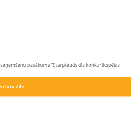
lsta saņemšanu pasākuma “Starptautiskās konkurētspējas
ntūra Zīle