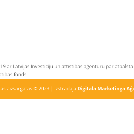
9 ar Latvijas Investīciju un attīstības aģentūru par atba
īstības fonds
bas aizsargātas © 2023 | Izstrādāja
Digitālā Mārketinga Aģe