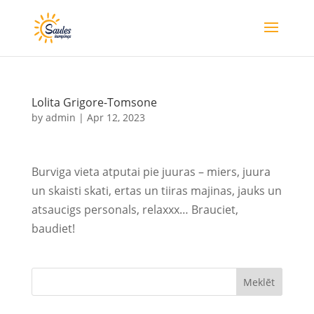
Lolita Grigore-Tomsone
by
admin
|
Apr 12, 2023
Burviga vieta atputai pie juuras – miers, juura
un skaisti skati, ertas un tiiras majinas, jauks un
atsaucigs personals, relaxxx… Brauciet,
baudiet!
Meklēt